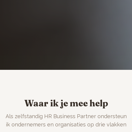
Waar ik je mee help
Als zelfstandig HR Business Partner ondersteun
ik ondernemers en organisaties op drie vlakken