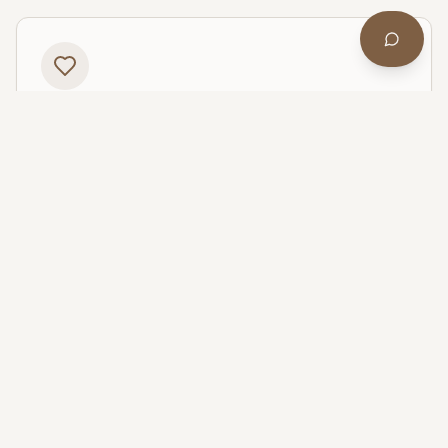
Burnout Coaching
Persoonlijke begeleiding bij stress, burnout en
duurzame vitaliteit.
Meer info
HR Compliance Scan
Professionele doorlichting van je HR op wet- en
regelgeving met actieplan.
Meer info